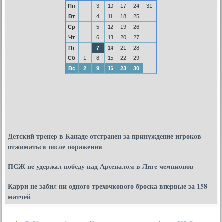
Пн
3
10
17
24
31
Вт
4
11
18
25
Ср
5
12
19
26
Чт
6
13
20
27
Пт
7
14
21
28
Сб
1
8
15
22
29
Вс
2
9
16
23
30
Детский тренер в Канаде отстранен за принуждение игроков
отжиматься после поражения
ПСЖ не удержал победу над Арсеналом в Лиге чемпионов
Карри не забил ни одного трехочкового броска впервые за 158
матчей