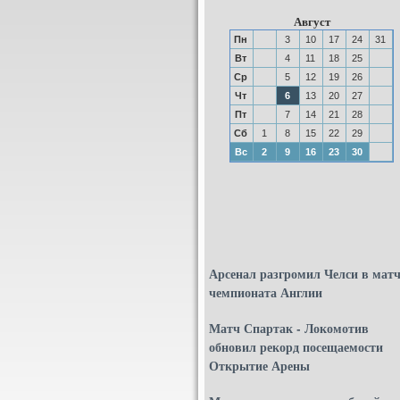
Август
Пн
3
10
17
24
31
Вт
4
11
18
25
Ср
5
12
19
26
Чт
6
13
20
27
Пт
7
14
21
28
Сб
1
8
15
22
29
Вс
2
9
16
23
30
Арсенал разгромил Челси в матч
чемпионата Англии
Матч Спартак - Локомотив
обновил рекорд посещаемости
Открытие Арены