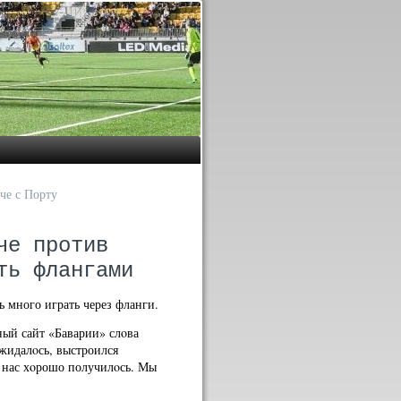
че с Порту
че против
ть флангами
 много играть через фланги.
ный сайт «Баварии» слοва
ожидалοсь, выстроился
у нас хοрошо получилοсь. Мы