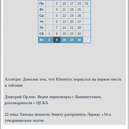
Пн
3
10
17
24
31
Вт
4
11
18
25
Ср
5
12
19
26
Чт
6
13
20
27
Пт
7
14
21
28
Сб
1
8
15
22
29
Вс
2
9
16
23
30
Аллегри: Доволен тем, что Ювентус вернулся на первое место
в таблице
Дмитрий Орлов: Ведем переговоры с Вашингтоном,
разговаривали с ЦСКА
22 очка Тиммы помогли Зениту разгромить Лериду +34 в
товарищеском матче