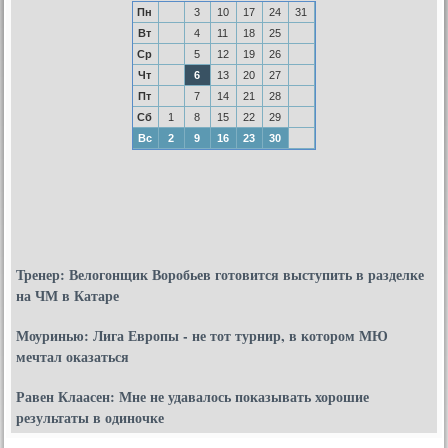
Пн
3
10
17
24
31
Вт
4
11
18
25
Ср
5
12
19
26
Чт
6
13
20
27
Пт
7
14
21
28
Сб
1
8
15
22
29
Вс
2
9
16
23
30
Тренер: Велогонщик Воробьев готовится выступить в разделке
на ЧМ в Катаре
Моуринью: Лига Европы - не тот турнир, в котором МЮ
мечтал оказаться
Равен Клаасен: Мне не удавалось показывать хорошие
результаты в одиночке