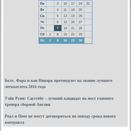
Пн
3
10
17
24
31
Вт
4
11
18
25
Ср
5
12
19
26
Чт
6
13
20
27
Пт
7
14
21
28
Сб
1
8
15
22
29
Вс
2
9
16
23
30
Болт, Фара и ван Никерк претендуют на звание лучшего
легкоатлета 2016 года
Уэйн Руни: Саутгейт - лучший кандидат на пост главного
тренера сборной Англии
Реал и Пепе не могут договориться по поводу срока нового
контракта