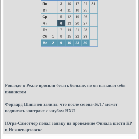
Пн
3
10
17
24
31
Вт
4
11
18
25
Ср
5
12
19
26
Чт
6
13
20
27
Пт
7
14
21
28
Сб
1
8
15
22
29
Вс
2
9
16
23
30
Роналдо в Реале просили бегать больше, но он называл себя
пианистом
Форвард Шипачев заявил, что после сезона-16/17 может
подписать контракт с клубом НХЛ
Югра-Самотлор подал заявку на проведение Финала шести КР
в Нижневартовске