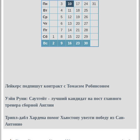
Пн
3
10
17
24
31
Вт
4
11
18
25
Ср
5
12
19
26
Чт
6
13
20
27
Пт
7
14
21
28
Сб
1
8
15
22
29
Вс
2
9
16
23
30
Лейкерс подпишут контракт с Томасом Робинсоном
Уэйн Руни: Саутгейт - лучший кандидат на пост главного
тренера сборной Англии
Трипл-дабл Хардена помог Хьюстону увезти победу из Сан-
Антонио