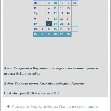
Пн
3
10
17
24
31
Вт
4
11
18
25
Ср
5
12
19
26
Чт
6
13
20
27
Пт
7
14
21
28
Сб
1
8
15
22
29
Вс
2
9
16
23
30
Азар, Гюндоган и Коутиньо претендуют на звание лучшего
игрока АПЛ в октябре
Дубль Раккеля помог Анахайму победить Аризону
СКА обыграл ЦСКА в матче КХЛ
Пелиццоли: Каррера взбодрил Спартак и может привести