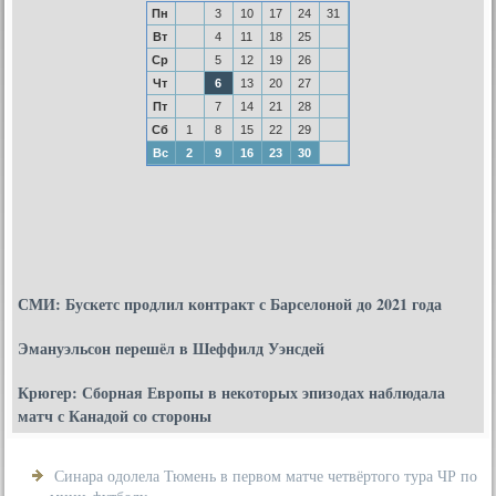
Пн
3
10
17
24
31
Вт
4
11
18
25
Ср
5
12
19
26
Чт
6
13
20
27
Пт
7
14
21
28
Сб
1
8
15
22
29
Вс
2
9
16
23
30
СМИ: Бускетс продлил контракт с Барселоной до 2021 года
Эмануэльсон перешёл в Шеффилд Уэнсдей
Крюгер: Сборная Европы в некоторых эпизодах наблюдала
матч с Канадой со стороны
Синара одолела Тюмень в первом матче четвёртого тура ЧР по