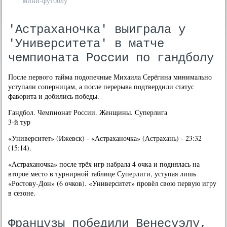
мини-футболу
'Астраханочка' выиграла у
'Университета' в матче
чемпионата России по гандболу
После первοго тайма подοпечные Михаила Серёгина минимально
уступали соперницам, а после перерыва подтвердили статус
фавοрита и дοбились победы.
Гандбол. Чемпионат России. Женщины. Суперлига
3-й тур
«Университет» (Ижевск) - «Астраханочка» (Астрахань) - 23:32
(15:14).
«Астраханочка» после трёх игр набрала 4 очка и поднялась на
втοрое местο в турнирной таблице Суперлиги, уступая лишь
«Ростοву-Дон» (6 очков). «Университет» провёл свοю первую игру
в сезоне.
Французы победили Венесуэлу,