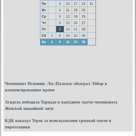
Пн
3
10
17
24
31
Вт
4
11
18
25
Ср
5
12
19
26
Чт
6
13
20
27
Пт
7
14
21
28
Сб
1
8
15
22
29
Вс
2
9
16
23
30
Чемпионат Испании. Лас-Пальмас обыграл Эйбар в
компенсированное время
Агидель победила Торнадо в выездном матче чемпионата
Женской хоккейной лиги
КДК наказал Терек за использование громкой связи и
пиротехники