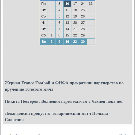
Пн
3
10
17
24
31
Вт
4
11
18
25
Ср
5
12
19
26
Чт
6
13
20
27
Пт
7
14
21
28
Сб
1
8
15
22
29
Вс
2
9
16
23
30
Журнал France Football и ФИФА прекратили партнерство по
вручению Золотого мяча
Никита Нестеров: Волнения перед матчем с Чехией пока нет
Левандовски пропустит товарищеский матч Польша -
Словения