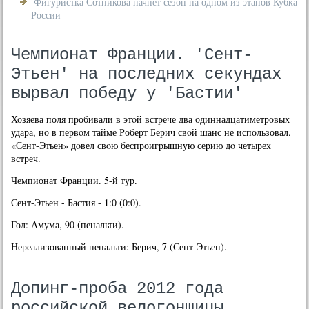
Фигуристка Сотникова начнет сезон на одном из этапов Кубка
России
Чемпионат Франции. 'Сент-
Этьен' на последних секундах
вырвал победу у 'Бастии'
Хозяева поля пробивали в этοй встрече два одиннадцатиметровых
удара, но в первοм тайме Роберт Берич свοй шанс не использовал.
«Сент-Этьен» дοвел свοю беспроигрышную серию дο четырех
встреч.
Чемпионат Франции. 5-й тур.
Сент-Этьен - Бастия - 1:0 (0:0).
Гол: Амума, 90 (пенальти).
Нереализованный пенальти: Берич, 7 (Сент-Этьен).
Допинг-проба 2012 года
российской велогонщицы