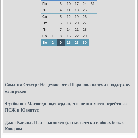
Пн
3
10
17
24
31
Вт
4
11
18
25
Ср
5
12
19
26
Чт
6
13
20
27
Пт
7
14
21
28
Сб
1
8
15
22
29
Вс
2
9
16
23
30
Саманта Стосур: Не думаю, что Шарапова получит поддержку
от игроков
Футболист Матюиди подтвердил, что летом хотел перейти из
ПСЖ в Ювентус
Джон Кавана: Нэйт выглядел фантастически в обоих боях с
Конором