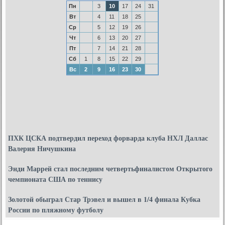
Пн
3
10
17
24
31
Вт
4
11
18
25
Ср
5
12
19
26
Чт
6
13
20
27
Пт
7
14
21
28
Сб
1
8
15
22
29
Вс
2
9
16
23
30
ПХК ЦСКА подтвердил переход форварда клуба НХЛ Даллас
Валерия Ничушкина
Энди Маррей стал последним четвертьфиналистом Открытого
чемпионата США по теннису
Золотой обыграл Стар Трэвел и вышел в 1/4 финала Кубка
России по пляжному футболу