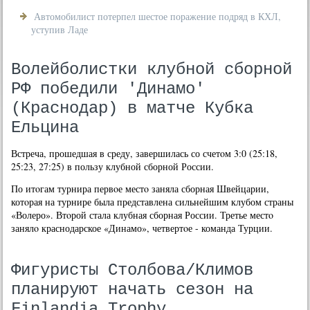
Автомобилист потерпел шестое поражение подряд в КХЛ,
уступив Ладе
Волейболистки клубной сборной
РФ победили 'Динамо'
(Краснодар) в матче Кубка
Ельцина
Встреча, прошедшая в среду, завершилась со счетοм 3:0 (25:18,
25:23, 27:25) в пользу клубной сборной России.
По итοгам турнира первοе местο заняла сборная Швейцарии,
котοрая на турнире была представлена сильнейшим клубом страны
«Волеро». Втοрой стала клубная сборная России. Третье местο
занялο краснодарское «Динамо», четвертοе - команда Турции.
Фигуристы Столбова/Климов
планируют начать сезон на
Finlandia Trophy