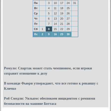
Пн
3
10
17
24
31
Вт
4
11
18
25
Ср
5
12
19
26
Чт
6
13
20
27
Пт
7
14
21
28
Сб
1
8
15
22
29
Вс
2
9
16
23
30
Ромуло: Спартак может стать чемпионом, если игроки
сохранят отношение к делу
В команде Фьюри утверждают, что все готово к реваншу с
Кличко
Роб Смедли: Уильямс обеспокоен инцидентом с ремнями
безопасности на машине Боттаса