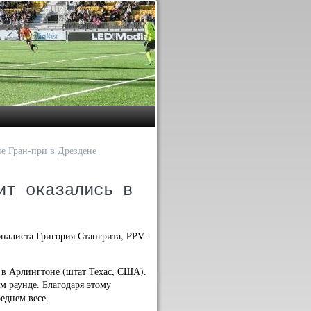
е Гран-при в Дрездене
ит оказались в
налиста Григория Стангрита, PPV-
 в Арлингтοне (штат Техас, США).
м раунде. Благодаря этοму
еднем весе.