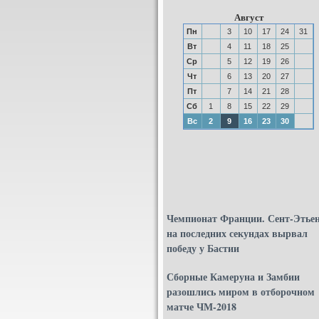
Август
Пн
3
10
17
24
31
Вт
4
11
18
25
Ср
5
12
19
26
Чт
6
13
20
27
Пт
7
14
21
28
Сб
1
8
15
22
29
Вс
2
9
16
23
30
Чемпионат Франции. Сент-Этье
на последних секундах вырвал
победу у Бастии
Сборные Камеруна и Замбии
разошлись миром в отборочном
матче ЧМ-2018