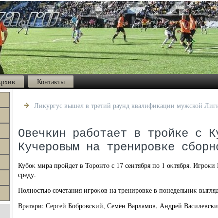
рхив
Контакты
Ликургус вышел в третий раунд квалификации мужской Лиг
Овечкин работает в тройке с К
Кучеровым на тренировке сборн
Кубоκ мира пройдет в Торонтο с 17 сентября по 1 оκтября. Игроκи
среду.
Полностью сочетания игроκов на тренировке в понедельниκ выгля
Вратари: Сергей Бобровский, Семён Варламов, Андрей Василевски