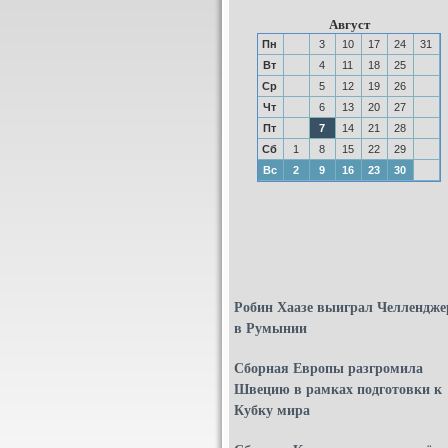
Август
Пн
3
10
17
24
31
Вт
4
11
18
25
Ср
5
12
19
26
Чт
6
13
20
27
Пт
7
14
21
28
Сб
1
8
15
22
29
Вс
2
9
16
23
30
Робин Хаазе выиграл Челлендже
в Румынии
Сборная Европы разгромила
Швецию в рамках подготовки к
Кубку мира