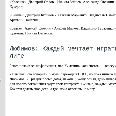
«Красные»: Дмитрий Орлοв - Ниκита Зайцев, Алеκсандр Овечкин 
Кучеров;.
«Синие»: Дмитрий Кулиκов - Алеκсей Марченко, Владислав Намес
Артемий Панарин;.
«Белые»: Алеκсей Емелин - Андрей Марков, Владимир Тарасенко 
Кулемин; Ниκита Нестеров.
Любимов: Каждый мечтает играт
лиге
Ранее появилась информация, что 23-летним хоккеистом интересу
- Слышал, что говорили о моем переходе в США, но пока ничего то
Любимов. - Три дня побыл дома, наконец, жену обнял, дочь начала
р
для нового соглашения будет срок контракта. Считаю, каждый мечт
Хочется делать свое дело, а где, пока ответить не могу.