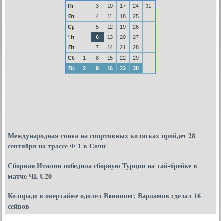
Пн
3
10
17
24
31
Вт
4
11
18
25
Ср
5
12
19
26
Чт
6
13
20
27
Пт
7
14
21
28
Сб
1
8
15
22
29
Вс
2
9
16
23
30
Международная гонка на спортивных колясках пройдет 28
сентября на трассе Ф-1 в Сочи
Сборная Италии победила сборную Турции на тай-брейке в
матче ЧЕ U20
Колорадо в овертайме одолел Виннипег, Варламов сделал 16
сейвов