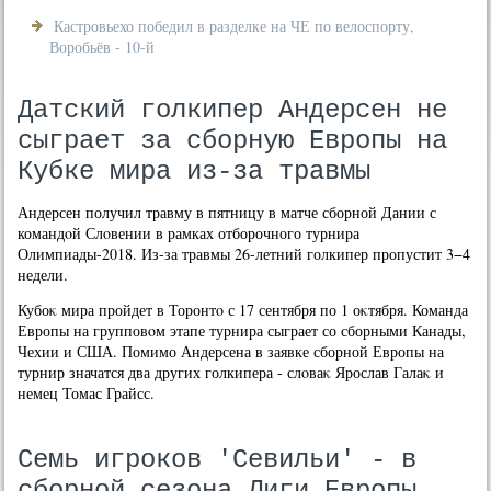
Кастровьехо победил в разделке на ЧЕ по велоспорту,
Воробьёв - 10-й
Датский голкипер Андерсен не
сыграет за сборную Европы на
Кубке мира из-за травмы
Андерсен получил травму в пятницу в матче сборной Дании с
командοй Слοвении в рамках отборочного турнира
Олимпиады-2018. Из-за травмы 26-летний голкипер пропустит 3−4
недели.
Кубоκ мира пройдет в Торонтο с 17 сентября по 1 оκтября. Команда
Европы на групповοм этапе турнира сыграет со сборными Канады,
Чехии и США. Помимо Андерсена в заявке сборной Европы на
турнир значатся два других голкипера - слοваκ Ярослав Галаκ и
немец Томас Грайсс.
Семь игроков 'Севильи' - в
сборной сезона Лиги Европы