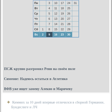
Пн
3
10
17
24
31
Вт
4
11
18
25
Ср
5
12
19
26
Чт
6
13
20
27
Пт
7
14
21
28
Сб
1
8
15
22
29
Вс
2
9
16
23
30
ПСЖ крупно разгромил Ренн на своём поле
Симеоне: Надеюсь остаться в Атлетико
ВФВ уже ищет замену Алекно и Маричеву
Киммих за 10 дней впервые отличился в сборной Германии,
Бундеслиге и ЛЧ