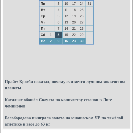
Пн
3
10
17
24
31
Вт
4
11
18
25
Ср
5
12
19
26
Чт
6
13
20
27
Пт
7
14
21
28
Сб
1
8
15
22
29
Вс
2
9
16
23
30
Прайс: Кросби показал, почему считается лучшим хоккеистом
планеты
Касильяс обошёл Скоулза по количеству сезонов в Лиге
чемпионов
Белобородова выиграла золото на юношеском ЧЕ по тяжёлой
атлетике в весе до 63 кг