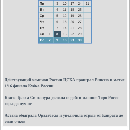
Пн
3
10
17
24
31
Вт
4
11
18
25
Ср
5
12
19
26
Чт
6
13
20
27
Пт
7
14
21
28
Сб
1
8
15
22
29
Вс
2
9
16
23
30
Действующий чемпион России ЦСКА проиграл Енисею в матче
1/16 финала Кубка России
Квят: Трасса Сингапура должна подойти машине Торо Россо
гораздо лучше
Астана обыграла Орадабасы и увеличила отрыв от Кайрата до
семи очков