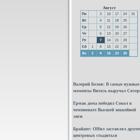
Август
Пн
3
10
17
24
31
Вт
4
11
18
25
Ср
5
12
19
26
Чт
6
13
20
27
Пт
7
14
21
28
Сб
1
8
15
22
29
Вс
2
9
16
23
30
Валерий Белов: В самые нужные
моменты Витязь выручал Сятер
Ермак дома победил Сокол в
чемпионате Высшей хоккейной
лиги
Брайант: ОНил заставлял други
центровых стыдиться