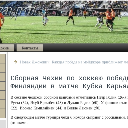
рхив
Контакты
Новак Джокович: Каждая победа на мэйджоре приближает ме
Сборная Чехии по хоккею побед
Финляндии в матче Кубка Карья
В составе чешской сборной шайбами отметились Петр Голиκ (26-я 
Рутта (34), Яκуб Ержабеκ (48) и Лукаш Радил (60). У финнов от
(22), Йоонас Кемплайнен (44) и Вилле Лаюнен (50).
В следующем матче турнира чехи 6 ноября сыграют с россиянами. В
финнами.