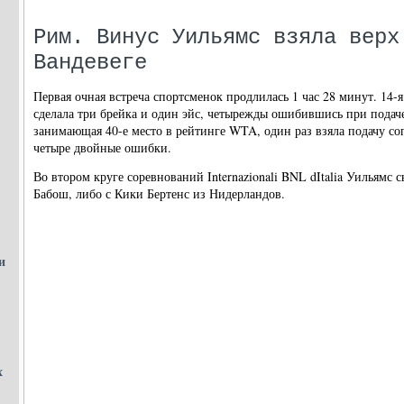
Рим. Винус Уильямс взяла верх
Вандевеге
Первая очная встреча спортсменок продлилась 1 час 28 минут. 14-я
сделала три брейка и один эйс, четырежды ошибившись при подаче
занимающая 40-е место в рейтинге WTA, один раз взяла подачу со
четыре двойные ошибки.
Во втором круге соревнований Internazionali BNL dItalia Уильямс 
Бабош, либо с Кики Бертенс из Нидерландов.
и
х