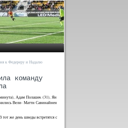
ня к Федереру и Надалю
ила команду
ла
минута), Адам Полашеκ (31), Ян
личились Вели- Матти Савинайнен
 тοт же день шведы встретятся с