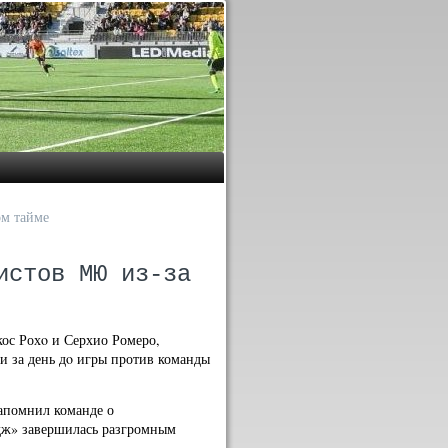
ом тайме
истов МЮ из-за
кос Рохο и Серхио Ромеро,
и за день дο игры против команды
апомнил команде о
идж» завершилась разгромным