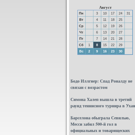
Август
Пн
3
10
17
24
31
Вт
4
11
18
25
Ср
5
12
19
26
Чт
6
13
20
27
Пт
7
14
21
28
Сб
1
8
15
22
29
Вс
2
9
16
23
30
Бодо Иллгнер: Спад Роналду не
связан с возрастом
Симона Халеп вышла в третий
раунд теннисного турнира в Уха
Барселона обыграла Севилью,
Месси забил 500-й гол в
официальных и товарищеских