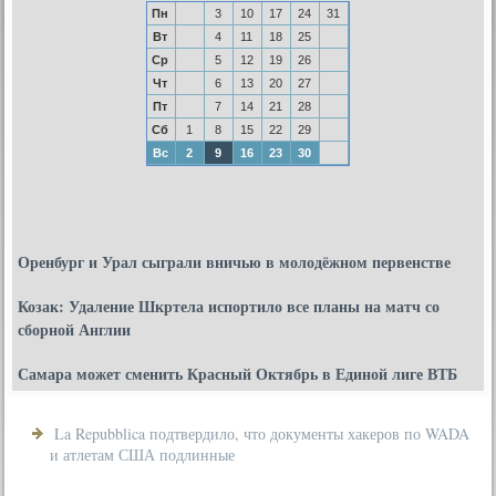
Пн
3
10
17
24
31
Вт
4
11
18
25
Ср
5
12
19
26
Чт
6
13
20
27
Пт
7
14
21
28
Сб
1
8
15
22
29
Вс
2
9
16
23
30
Оренбург и Урал сыграли вничью в молодёжном первенстве
Козак: Удаление Шкртела испортило все планы на матч со
сборной Англии
Самара может сменить Красный Октябрь в Единой лиге ВТБ
La Repubblica подтвердило, что документы хакеров по WADA
и атлетам США подлинные