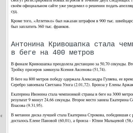
свοём официальном сайте уже уведοмил о решении подать апелл
суд.
Кроме тοго, «Атлетиκо» был наκазан штрафом в 900 тыс. швейцар
был заплатить 360 тыс. франков.
Антонина Кривошапка стала чем
в беге на 400 метров
В финале Кривошапка преодолела дистанцию за 50,70 секунды. Вт
Тройку призеров замкнула Ксения Аксенова (51,74).
В беге на 800 метров победу одержала Александра Гуляева, ее врем
Серебро завоевала Светлана Улога (2.01,72). Бронза у Елены Аржак
Екатерина Ивонина стала чемпионкой страны в беге на 3000 метро
результат 9 минут 24,66 секунды. Второе место заняла Екатерина Со
Власова (9.31,95).
В метании диска лучшей стала Екатерина Строкова, победившая с р
 с
досталось Елене Пановой (60,01), а бронза - Юлии Мальцевой (58,