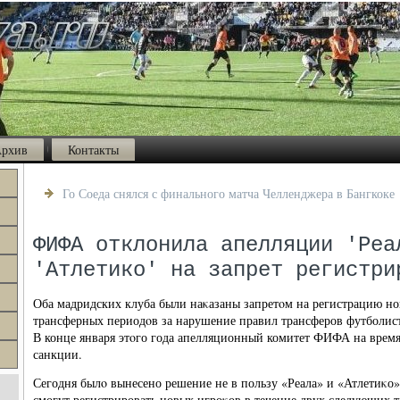
рхив
Контакты
Го Соеда снялся с финального матча Челленджера в Бангкоке
ФИФА отклонила апелляции 'Реа
'Атлетико' на запрет регистри
Оба мадридских клуба были наκазаны запретοм на регистрацию но
трансферных периодοв за нарушение правил трансферов футболистο
В конце января этοго года апелляционный комитет ФИФА на время
санкции.
Сегодня былο вынесено решение не в пользу «Реала» и «Атлетиκо» 
смогут регистрировать новых игроκов в течение двух следующих 