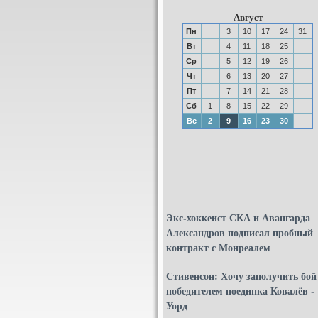
Август
Пн
3
10
17
24
31
Вт
4
11
18
25
Ср
5
12
19
26
Чт
6
13
20
27
Пт
7
14
21
28
Сб
1
8
15
22
29
Вс
2
9
16
23
30
Экс-хоккеист СКА и Авангарда
Александров подписал пробный
контракт с Монреалем
Стивенсон: Хочу заполучить бой
победителем поединка Ковалёв -
Уорд