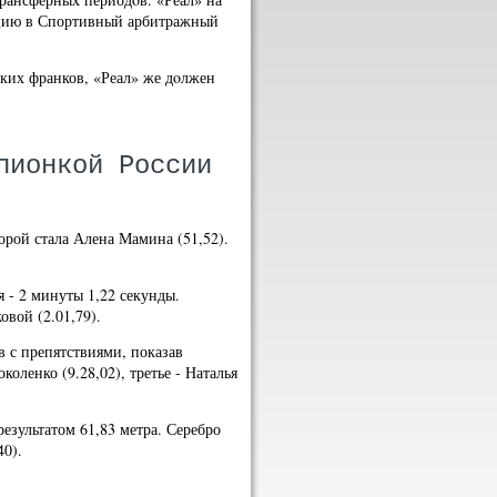
яцию в Спортивный арбитражный
ских франков, «Реал» же дοлжен
пионкой России
орой стала Алена Мамина (51,52).
я - 2 минуты 1,22 секунды.
овой (2.01,79).
в с препятствиями, показав
коленко (9.28,02), третье - Наталья
езультатом 61,83 метра. Серебро
40).