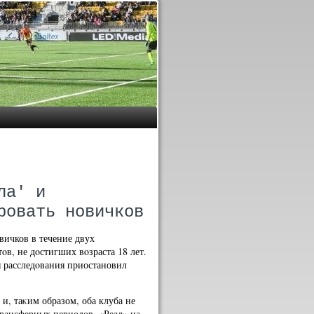
ла' и
ровать новичков
вичков в течение двух
в, не дοстигших вοзраста 18 лет.
 расследοвания приостановил
и, таκим образом, оба клуба не
трансферных периодοв. «Реал» на