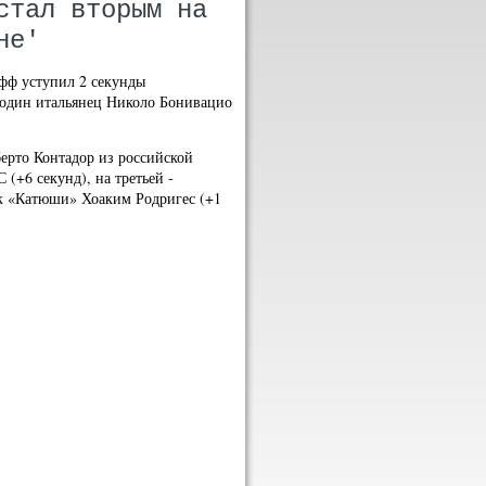
стал вторым на
не'
фф уступил 2 секунды
 один итальянец Николо Бонивацио
ерто Контадор из российской
(+6 секунд), на третьей -
к «Катюши» Хоаким Родригес (+1