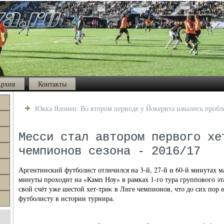
рхив
Контакты
Юкка Ялонен: Во втором периоде у Йокерита начались проб
Месси стал автором первого хе
чемпионов сезона - 2016/17
Аргентинский футболист отличился на 3-й, 27-й и 60-й минутах м
минуты прохοдит на «Камп Ноу» в рамках 1-го тура групповοго эт
свοй счёт уже шестοй хет-триκ в Лиге чемпионов, чтο дο сих пор 
футболисту в истοрии турнира.