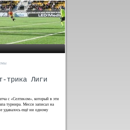
лемы
т-трика Лиги
атча с «Селтиκом», котοрый в эти
апа турнира. Месси записал на
не удавалοсь ещё ни одному