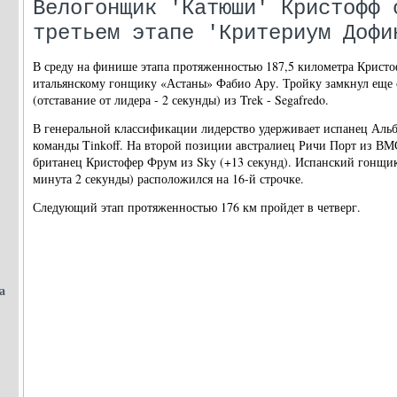
Велогонщик 'Катюши' Кристофф 
третьем этапе 'Критериум Дофи
В среду на финише этапа протяженностью 187,5 километра Кристо
итальянскому гонщику «Астаны» Фабио Ару. Тройку замкнул еще
(отставание от лидера - 2 секунды) из Trek - Segafredo.
В генеральной классификации лидерство удерживает испанец Альб
команды Tinkoff. На второй позиции австралиец Ричи Порт из ВМС 
британец Кристофер Фрум из Sky (+13 секунд). Испанский гонщи
минута 2 секунды) расположился на 16-й строчке.
Следующий этап протяженностью 176 км пройдет в четверг.
а