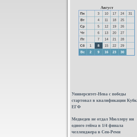
Август
Пн
3
10
17
24
31
Вт
4
11
18
25
Ср
5
12
19
26
Чт
6
13
20
27
Пт
7
14
21
28
Сб
1
8
15
22
29
Вс
2
9
16
23
30
Университет-Нева с победы
стартовал в квалификации Кубк
ЕГФ
Медведев не отдал Мюллеру ни
одного гейма в 1/4 финала
челленджера в Сен-Реми