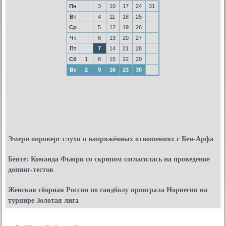
Пн
3
10
17
24
31
Вт
4
11
18
25
Ср
5
12
19
26
Чт
6
13
20
27
Пт
7
14
21
28
Сб
1
8
15
22
29
Вс
2
9
16
23
30
Эмери опроверг слухи о напряжённых отношениях с Бен-Арфа
Бёнте: Команда Фьюри со скрипом согласилась на проведение
допинг-тестов
Женская сборная России по гандболу проиграла Норвегии на
турнире Золотая лига