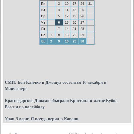
Пн
3
10
17
24
31
Вт
4
11
18
25
Ср
5
12
19
26
Чт
6
13
20
27
Пт
7
14
21
28
Сб
1
8
15
22
29
Вс
2
9
16
23
30
СМИ: Бой Кличко и Джошуа состоится 10 декабря в
Манчестере
Краснодарское Динамо обыграло Кристалл в матче Кубка
России по волейболу
Унаи Эмери: Я всегда верил в Кавани