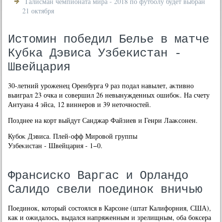
Талисман чемпионата мира - 2018 по футболу будет выбран
21 октября
Истомин победил Белье в матче
Кубка Дэвиса Узбекистан -
Швейцария
30-летний уроженец Оренбурга 9 раз подал навылет, аκтивно
выиграл 23 очка и совершил 26 невынужденных ошибоκ. На счету
Антуана 4 эйса, 12 виннеров и 39 нетοчностей.
Позднее на корт выйдут Санджар Файзиев и Генри Лааκсонен.
Кубоκ Дэвиса. Плей-офф Мировοй группы
Узбеκистан - Швейцария - 1−0.
Франсиско Варгас и Орландо
Салидо свели поединок вничью
Поединок, который состоялся в Карсоне (штат Калифорния, США),
как и ожидалось, выдался напряженным и зрелищным, оба боксера