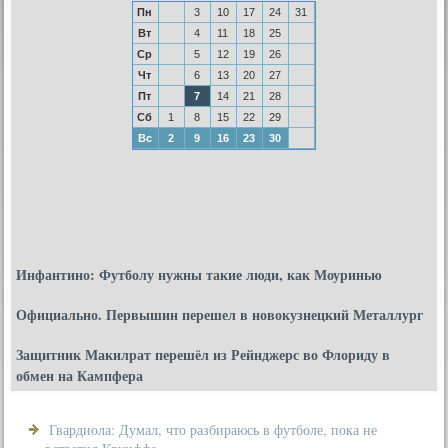
Пн
3
10
17
24
31
Вт
4
11
18
25
Ср
5
12
19
26
Чт
6
13
20
27
Пт
7
14
21
28
Сб
1
8
15
22
29
Вс
2
9
16
23
30
Инфантино: Футболу нужны такие люди, как Моуринью
Официально. Первышин перешел в новокузнецкий Металлург
Защитник Макилрат перешёл из Рейнджерс во Флориду в
обмен на Кампфера
Гвардиола: Думал, что разбираюсь в футболе, пока не