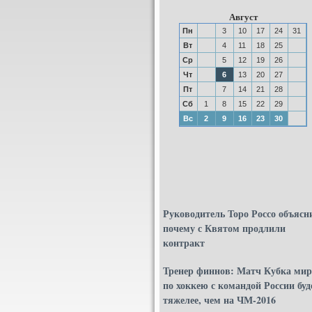
Август
Пн
3
10
17
24
31
Вт
4
11
18
25
Ср
5
12
19
26
Чт
6
13
20
27
Пт
7
14
21
28
Сб
1
8
15
22
29
Вс
2
9
16
23
30
Руководитель Торо Россо объясн
почему с Квятом продлили
контракт
Тренер финнов: Матч Кубка мир
по хоккею с командой России буд
тяжелее, чем на ЧМ-2016