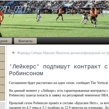
рхив
Контакты
Форвард Сибири Максим Шалунов дисквалифицирован на т
'Лейкерс' подпишут контракт с
Робинсоном
Соглашение будет рассчитано на один сезон, сообщает The Vertical.
На данный момент у «Лейкерс» есть гарантированные контракты с 
Робинсону шансы попасть в заявку на регулярный чемпионат НБА
Прошлый сезон Робинсон провёл в составе «Бруклин Нетс», за кот
среднем по 4,3 очка и 5,1 подбора за 12,9 минуты на площадке. Д