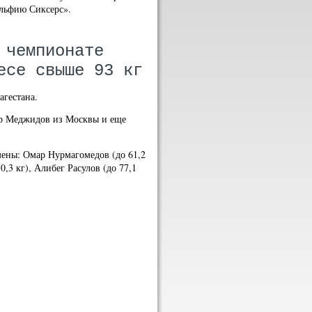
ельфию Сиксерс».
 чемпионате
есе свыше 93 кг
агестана.
ир Меджидов из Москвы и еще
мены: Омар Нурмагомедов (до 61,2
,3 кг), Алибег Расулов (до 77,1