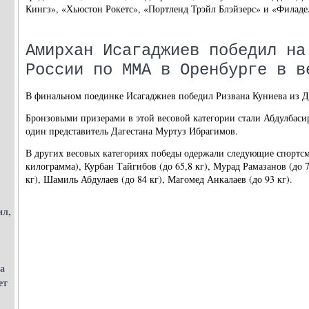
Кингз», «Хьюстон Рокетс», «Портленд Трэйл Блэйзерс» и «Филад
Амирхан Исагаджиев победил на
России по ММА в Оренбурге в в
В финальном поединке Исагаджиев победил Ризвана Куниева из Д
Бронзовыми призерами в этой весовой категории стали Абдулбас
один представитель Дагестана Муртуз Ибрагимов.
В других весовых категориях победы одержали следующие спортс
килограмма), Курбан Тайгибов (до 65,8 кг), Мурад Рамазанов (до 70
кг), Шамиль Абдулаев (до 84 кг), Магомед Анкалаев (до 93 кг).
ил,
а
ет